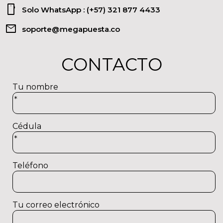
smartphone
Solo WhatsApp : (+57) 321 877 4433
mail
soporte@megapuesta.co
CONTACTO
Tu nombre
*
Cédula
*
Teléfono
Tu correo electrónico